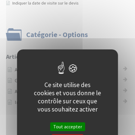
Indiquer la date de visite sur le devis
Catégorie - Options
Articles
Ajouter un acompte au devis
Générer l'attestation de TVA
Ce site utilise des
Afficher une synthèse
cookies et vous donne le
contrôle sur ceux que
Indiquer la date de visite sur le devis
vous souhaitez activer
Tout accepter