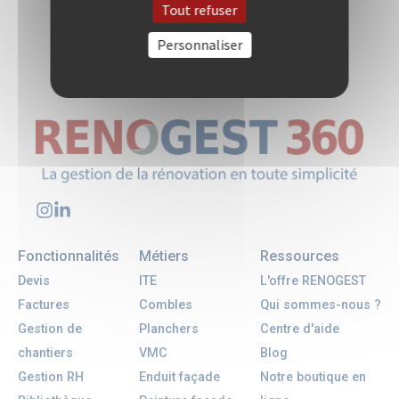
Tout refuser
Personnaliser
Fonctionnalités
Métiers
Ressources
Devis
ITE
L'offre RENOGEST
Factures
Combles
Qui sommes-nous ?
Gestion de
Planchers
Centre d'aide
chantiers
VMC
Blog
Gestion RH
Enduit façade
Notre boutique en