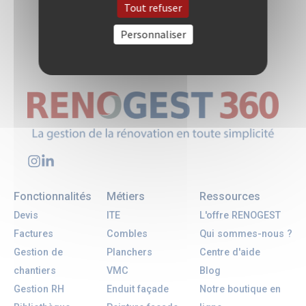
Tout refuser
Personnaliser
Fonctionnalités
Métiers
Ressources
Devis
ITE
L'offre RENOGEST
Factures
Combles
Qui sommes-nous ?
Gestion de
Planchers
Centre d'aide
chantiers
VMC
Blog
Gestion RH
Enduit façade
Notre boutique en