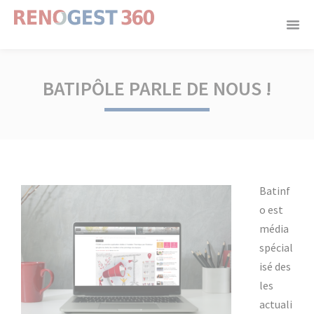
Panneau de gestion des cookies
BATIPÔLE PARLE DE NOUS !
Batinf
o est
média
spécial
isé des
les
actuali