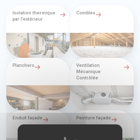
Isolation thermique
Combles
par l’extérieur
Planchers
Ventilation
Mécanique
Contrôlée
Enduit façade
Peinture façade