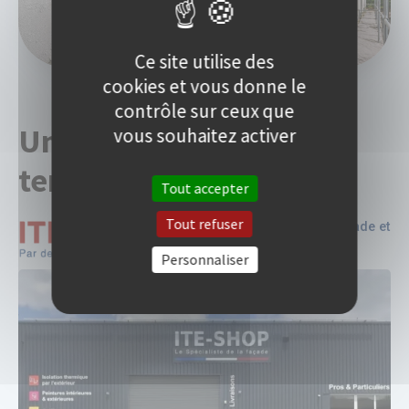
Ce site utilise des
cookies et vous donne le
contrôle sur ceux que
Un logiciel pensé par le
vous souhaitez activer
terrain
Tout accepter
Tout refuser
Boutique spécialisée en ITE, façade et
rénovation
Personnaliser