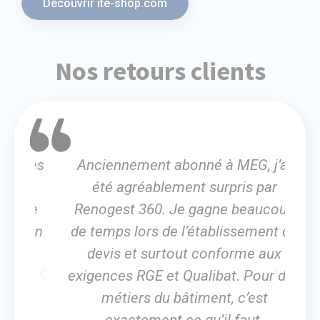
Découvrir ite-shop.com
Nos retours clients
très
Anciennement abonné à MEG, j’ai
J
ue
été agréablement surpris par
 le
Renogest 360. Je gagne beaucoup
fo
 un
de temps lors de l’établissement du
devis et surtout conforme aux
dif
exigences RGE et Qualibat. Pour des
métiers du bâtiment, c’est
exactement ce qu’il faut.