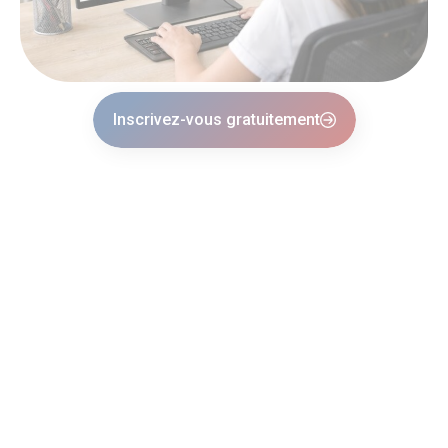
Inscrivez-vous gratuitement
Gérez facilement votre
entreprise en 360°
Logiciel 100% en ligne
Disponible sur tous les navigateurs PC, Mac, Android,
iOS
Documentation accessible 24/24h 7/7j
Option hors-ligne