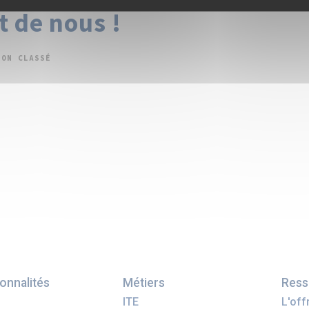
t de nous !
NON CLASSÉ
onnalités
Métiers
Ress
ITE
L'of