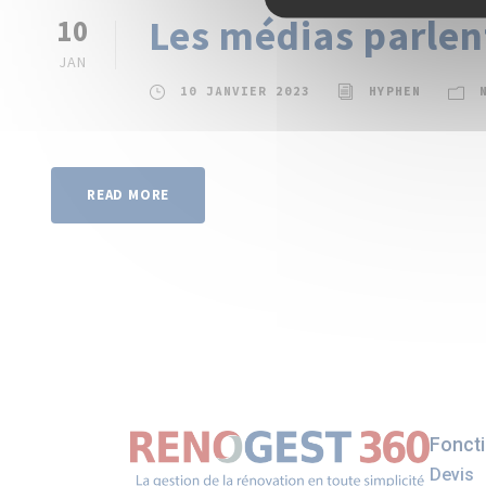
Les médias parlen
10
JAN
10 JANVIER 2023
HYPHEN
READ MORE
Foncti
Devis