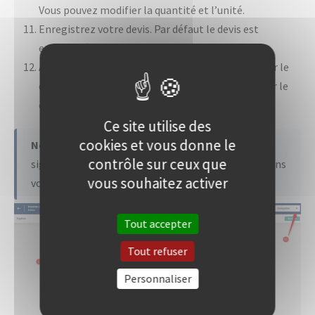
Vous pouvez modifier la quantité et l’unité.
Enregistrez votre devis. Par défaut le devis est
enregistré en mode « Brouillon ».
Accédez aux options d’enregistrement (« Finaliser le
devis », « Envoyer le devis par mail », « Télécharger le
devis »).
Ce site utilise des
cookies et vous donne le
Note
: Si un bouton d’action est désactivé, cela
contrôle sur ceux que
signifie qu’aucun élément de ce type est présent dans
vous souhaitez activer
votre bibliothèque.
Tout accepter
Tout refuser
Personnaliser