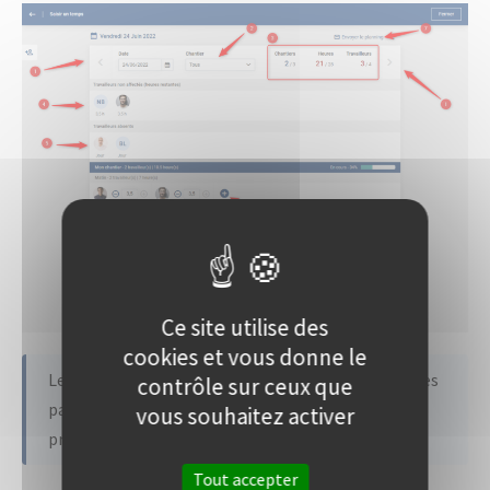
Ce site utilise des
cookies et vous donne le
Les jours travaillés et le nombre d’heures travaillées
contrôle sur ceux que
par demi-journée peut-être paramétré dans les
vous souhaitez activer
préférences de l’entreprise.
Tout accepter